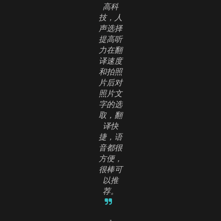
高科
技，人
声选择
提高听
力在翻
译速度
和拍照
片后对
照片文
字的选
取，翻
译快
捷，语
音都很
方便，
很棒可
以推
荐。
-